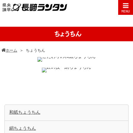
MENU
ちょうちん
ホーム
＞
ちょうちん
和紙ちょうちん
絹ちょうちん